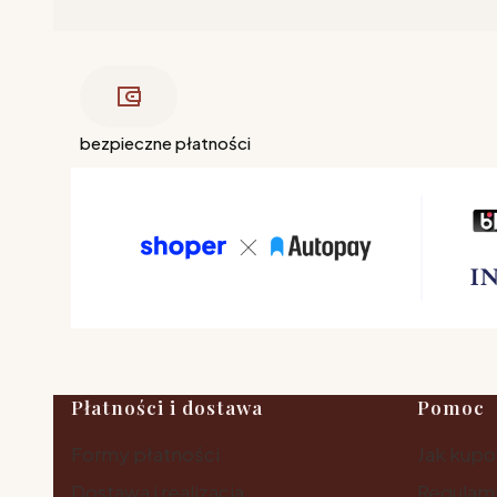
bezpieczne płatności
Linki w stopce
Płatności i dostawa
Pomoc
Formy płatności
Jak kup
Dostawa i realizacja
Regulam