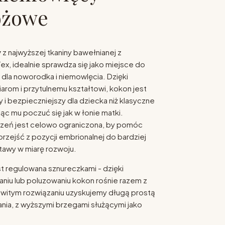
óżowe
y
z najwyższej tkaniny bawełnianej z
x, idealnie sprawdza się jako miejsce do
 dla noworodka i niemowlęcia. Dzięki
om i przytulnemu kształtowi, kokon jest
 i bezpieczniejszy dla dziecka niż klasyczne
ąc mu poczuć się jak w łonie matki.
zeń jest celowo ograniczona, by pomóc
rzejść z pozycji embrionalnej do bardziej
awy w miarę rozwoju.
t regulowana sznureczkami - dzięki
aniu lub poluzowaniu kokon rośnie razem z
witym rozwiązaniu uzyskujemy długą prostą
nia, z wyższymi brzegami służącymi jako