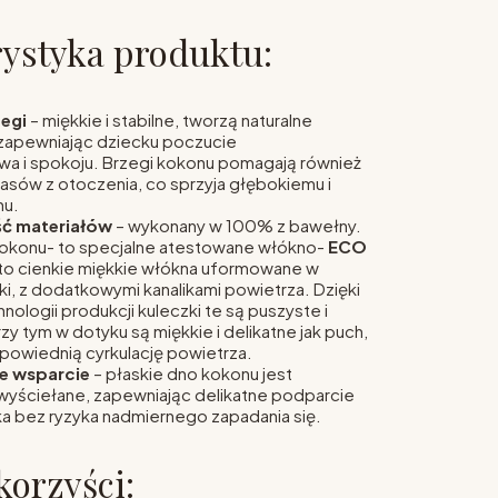
ystyka produktu:
zegi
– miękkie i stabilne, tworzą naturalne
 zapewniając dziecku poczucie
a i spokoju. Brzegi kokonu pomagają również
łasów z otoczenia, co sprzyja głębokiemu i
nu.
ć materiałów
– wykonany w 100% z bawełny.
okonu- to specjalne atestowane włókno-
ECO
 to cienkie miękkie włókna uformowane w
i, z dodatkowymi kanalikami powietrza. Dzięki
nologii produkcji kuleczki te są puszyste i
rzy tym w dotyku są miękkie i delikatne jak puch,
powiednią cyrkulację powietrza.
e wsparcie
– płaskie dno kokonu jest
yściełane, zapewniając delikatne podparcie
a bez ryzyka nadmiernego zapadania się.
korzyści: