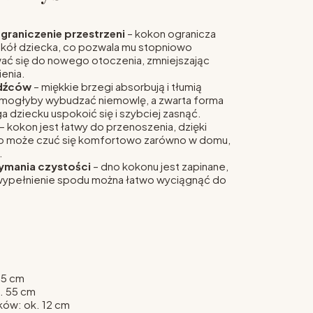
graniczenie przestrzeni
– kokon ogranicza
kół dziecka, co pozwala mu stopniowo
ć się do nowego otoczenia, zmniejszając
enia.
dźców
– miękkie brzegi absorbują i tłumią
e mogłyby wybudzać niemowlę, a zwarta forma
 dziecku uspokoić się i szybciej zasnąć.
– kokon jest łatwy do przenoszenia, dzięki
o może czuć się komfortowo zarówno w domu,
.
ymania czystości
– dno kokonu jest zapinane,
wypełnienie spodu można łatwo wyciągnąć do
95 cm
. 55 cm
ów: ok. 12 cm