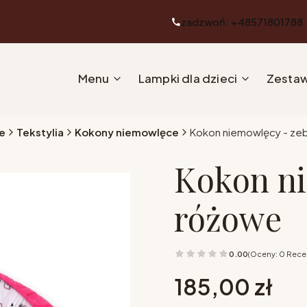
zadzwoń: +48571801788
Menu
Lampki dla dzieci
Zestaw
e
Tekstylia
Kokony niemowlęce
Kokon niemowlęcy - ze
Kokon ni
różowe
0.00
(Oceny: 0 Recen
Cena
185,00 zł