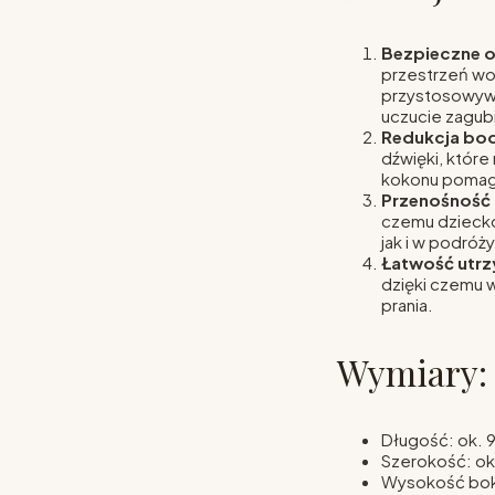
Bezpieczne o
przestrzeń wo
przystosowywa
uczucie zagubi
Redukcja bo
dźwięki, któr
kokonu pomaga
Przenośność
czemu dzieck
jak i w podróży
Łatwość utrz
dzięki czemu 
prania.
Wymiary:
Długość: ok. 
Szerokość: ok
Wysokość bok