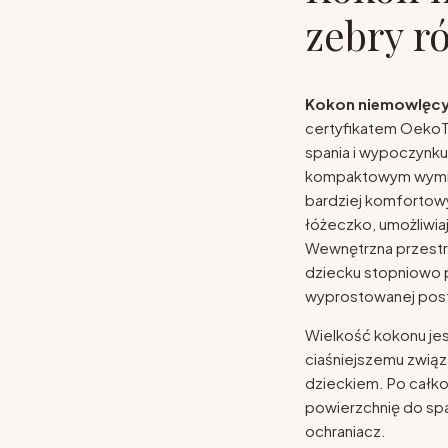
zebry r
Kokon niemowlęc
certyfikatem OekoTe
spania i wypoczynku
kompaktowym wymiar
bardziej komfortowy
łóżeczko, umożliwiaj
Wewnętrzna przestr
dziecku stopniowo p
wyprostowanej post
Wielkość kokonu jes
ciaśniejszemu związ
dzieckiem. Po całko
powierzchnię do spa
ochraniacz.