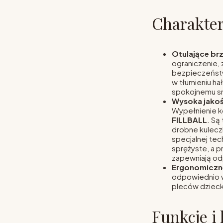
Charakter
Otulające br
ograniczenie,
bezpieczeństw
w tłumieniu ha
spokojnemu s
Wysoka jakoś
Wypełnienie k
FILLBALL
. Są
drobne kuleczk
specjalnej tech
sprężyste, a p
zapewniają od
Ergonomiczn
odpowiednio w
pleców dzieck
Funkcje i 