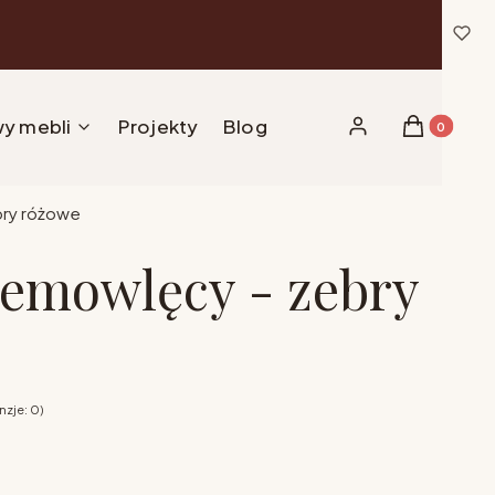
y mebli
Projekty
Blog
Produkty w 
Zaloguj się
Koszyk
bry różowe
emowlęcy - zebry
zje: 0)