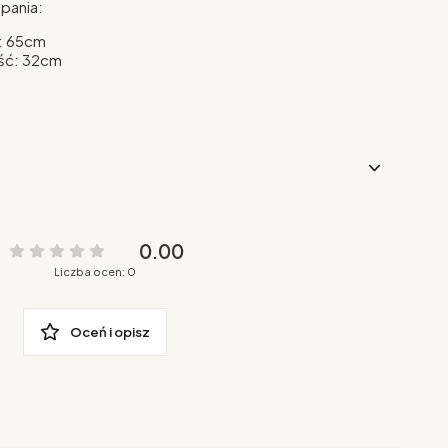
pania:
: 65cm
ść: 32cm
0.00
Liczba ocen: 0
Oceń i opisz