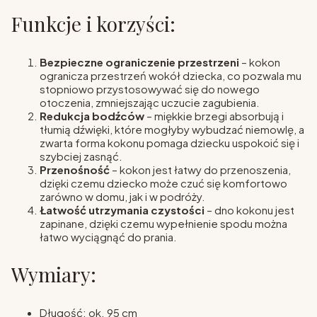
Funkcje i korzyści:
Bezpieczne ograniczenie przestrzeni
– kokon
ogranicza przestrzeń wokół dziecka, co pozwala mu
stopniowo przystosowywać się do nowego
otoczenia, zmniejszając uczucie zagubienia.
Redukcja bodźców
– miękkie brzegi absorbują i
tłumią dźwięki, które mogłyby wybudzać niemowlę, a
zwarta forma kokonu pomaga dziecku uspokoić się i
szybciej zasnąć.
Przenośność
– kokon jest łatwy do przenoszenia,
dzięki czemu dziecko może czuć się komfortowo
zarówno w domu, jak i w podróży.
Łatwość utrzymania czystości
– dno kokonu jest
zapinane, dzięki czemu wypełnienie spodu można
łatwo wyciągnąć do prania.
Wymiary:
Długość: ok. 95 cm