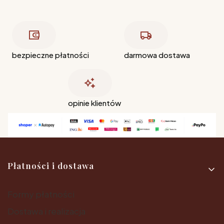
bezpieczne płatności
darmowa dostawa
opinie klientów
Linki w stopce
Płatności i dostawa
Formy płatności
Dostawa i realizacja