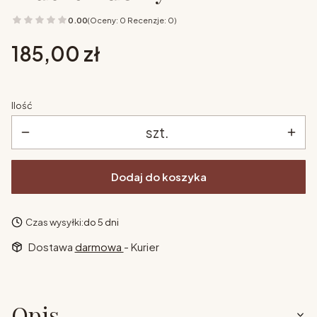
0.00
(Oceny: 0 Recenzje: 0)
Cena
185,00 zł
Ilość
szt.
Dodaj do koszyka
Czas wysyłki:
do 5 dni
Dostawa
darmowa
- Kurier
Opis