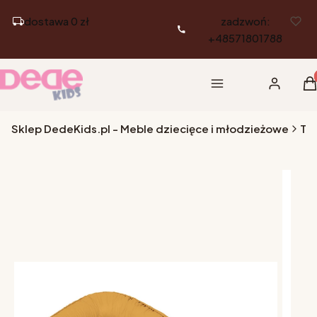
dostawa 0 zł
zadzwoń:
+48571801788
Pr
Menu
Zaloguj si
K
Sklep DedeKids.pl - Meble dziecięce i młodzieżowe
Tek