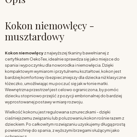
Kokon niemowlęcy -
musztardowy
Kokon niemowlęcy
z najwyższej tkaniny bawełnianej z
certyfikatem OekoTex, idealnie sprawdza się jako miejsce do
spania i wypoczynku dla noworodka i niemowlęcia. Dzięki
kompaktowym wymiarom i przytulnemu kształtowi, kokon jest
bardziej komfortowy i bezpieczniejszy dla dziecka niż klasyczne
łóżeczko, umożliwiając mu poczuć się jak w łonie matki.
Wewnętrzna przestrzeń jest celowo ograniczona, by pomóc
dziecku stopniowo przejść z pozycji embrionalnej do bardziej
wyprostowanej postawy w miarę rozwoju.
Wielkość kokonu jest regulowana sznureczkami - dzięki
ciaśniejszemu związaniu lub poluzowaniu kokon rośnie razem z
dzieckiem. Po całkowitym rozwiązaniu uzyskujemy długą prostą
powierzchnię do spania, z wyższymi brzegami służącymi jako
ochraniacz.