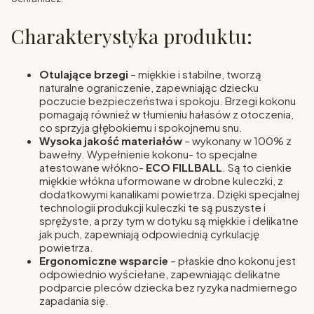
Charakterystyka produktu:
Otulające brzegi
– miękkie i stabilne, tworzą
naturalne ograniczenie, zapewniając dziecku
poczucie bezpieczeństwa i spokoju. Brzegi kokonu
pomagają również w tłumieniu hałasów z otoczenia,
co sprzyja głębokiemu i spokojnemu snu.
Wysoka jakość materiałów
– wykonany w 100% z
bawełny. Wypełnienie kokonu- to specjalne
atestowane włókno-
ECO FILLBALL
. Są to cienkie
miękkie włókna uformowane w drobne kuleczki, z
dodatkowymi kanalikami powietrza. Dzięki specjalnej
technologii produkcji kuleczki te są puszyste i
sprężyste, a przy tym w dotyku są miękkie i delikatne
jak puch, zapewniają odpowiednią cyrkulację
powietrza.
Ergonomiczne wsparcie
– płaskie dno kokonu jest
odpowiednio wyściełane, zapewniając delikatne
podparcie pleców dziecka bez ryzyka nadmiernego
zapadania się.