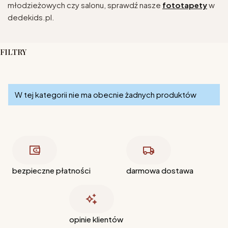
młodzieżowych czy salonu, sprawdź nasze
fototapety
w
dedekids.pl.
FILTRY
Koniec filtrów
Lista produktów
W tej kategorii nie ma obecnie żadnych produktów
bezpieczne płatności
darmowa dostawa
opinie klientów