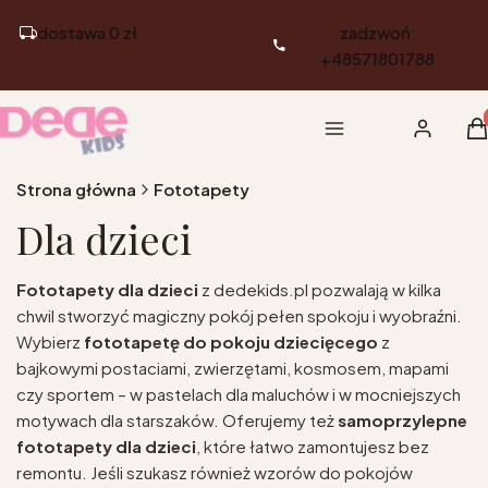
dostawa 0 zł
zadzwoń:
+48571801788
Pr
Menu
Zaloguj si
K
Strona główna
Fototapety
Dla dzieci
Fototapety dla dzieci
z dedekids.pl pozwalają w kilka
chwil stworzyć magiczny pokój pełen spokoju i wyobraźni.
Wybierz
fototapetę do pokoju dziecięcego
z
bajkowymi postaciami, zwierzętami, kosmosem, mapami
czy sportem – w pastelach dla maluchów i w mocniejszych
motywach dla starszaków. Oferujemy też
samoprzylepne
fototapety dla dzieci
, które łatwo zamontujesz bez
remontu. Jeśli szukasz również wzorów do pokojów