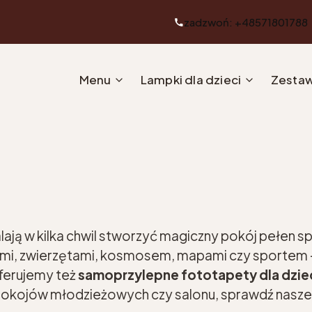
zadzwoń: +48571801788
Menu
Lampki dla dzieci
Zestaw
ają w kilka chwil stworzyć magiczny pokój pełen s
mi, zwierzętami, kosmosem, mapami czy sportem –
ferujemy też
samoprzylepne fototapety dla dzie
 pokojów młodzieżowych czy salonu, sprawdź nasz