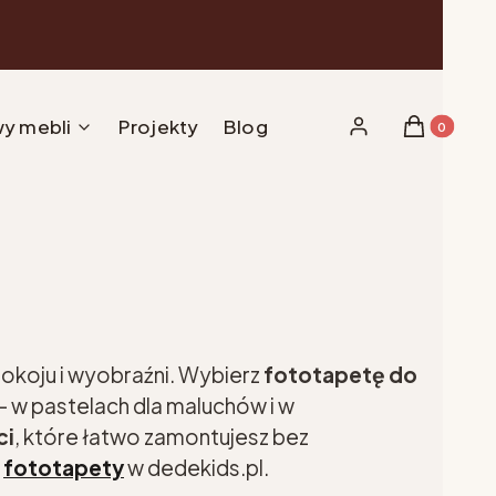
y mebli
Projekty
Blog
Produkty w 
Zaloguj się
Koszyk
pokoju i wyobraźni. Wybierz
fototapetę do
 w pastelach dla maluchów i w
ci
, które łatwo zamontujesz bez
e
fototapety
w dedekids.pl.