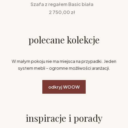
Szafa z regałem Basic biała
Cena
2 750,00 zł
polecane kolekcje
W małym pokoju nie ma miejsca na przypadki. Jeden
system mebli – ogromne możliwości aranżacji.
odkryj WOOW
inspiracje i porady