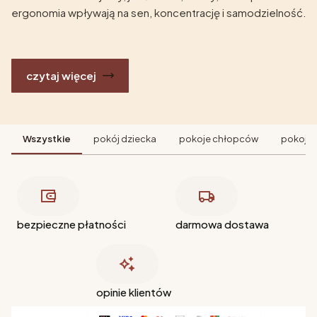
ergonomia wpływają na sen, koncentrację i samodzielność.
czytaj więcej
Wszystkie
pokój dziecka
pokoje chłopców
pokoje 
bezpieczne płatności
darmowa dostawa
opinie klientów