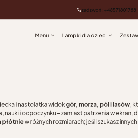
zadzwoń: +48571801788
Menu
Lampki dla dzieci
Zestaw
ecka i nastolatka widok
gór, morza, pól i lasów
, 
a, nauki i odpoczynku – zamiast patrzenia w ekran,
a płótnie
w różnych rozmiarach; jeśli szukasz inny