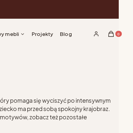
y mebli
Projekty
Blog
Produkty w 
Zaloguj się
Koszyk
który pomaga się wyciszyć po intensywnym
 dziecko ma przed sobą spokojny krajobraz.
ch motywów, zobacz też pozostałe