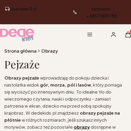
dostawa 0 zł
zadzwoń:
+48571801788
Pr
Menu
Zaloguj si
K
Strona główna
Obrazy
Pejzaże
Obrazy pejzaże
wprowadzają do pokoju dziecka i
nastolatka widok
gór, morza, pól i lasów
, który pomaga
się wyciszyć po intensywnym dniu. To idealne tło do
wieczornego czytania, nauki i odpoczynku – zamiast
patrzenia w ekran, dziecko ma przed sobą spokojny
krajobraz. W dedekids.pl znajdziesz
obrazy pejzaże na
płótnie
w różnych rozmiarach; jeśli szukasz innych
motywów, zobacz też pozostałe
obrazy
dostępne w