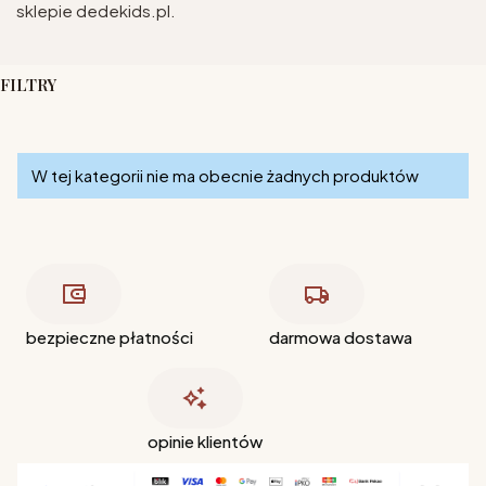
sklepie dedekids.pl.
FILTRY
Koniec filtrów
Lista produktów
W tej kategorii nie ma obecnie żadnych produktów
bezpieczne płatności
darmowa dostawa
opinie klientów