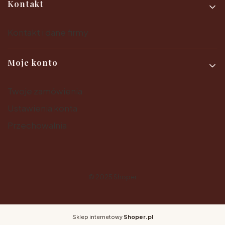
Kontakt
Kontakt i dane firmy
Moje konto
Twoje zamówienia
Ustawienia konta
Przechowalnia
© 2025
Shoper
Sklep internetowy
Shoper.pl