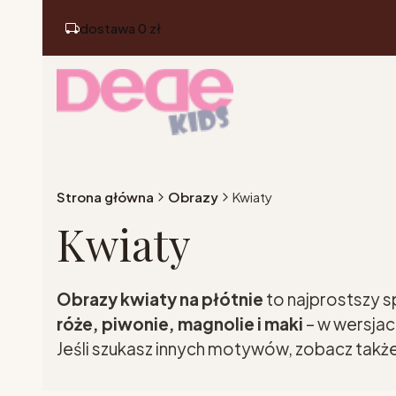
dostawa 0 zł
Strona główna
Obrazy
Kwiaty
Kwiaty
Obrazy kwiaty na płótnie
to najprostszy s
róże, piwonie, magnolie i maki
– w wersjach
Jeśli szukasz innych motywów, zobacz tak