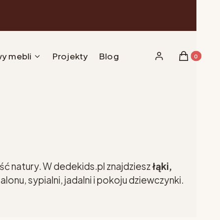
y mebli
Projekty
Blog
Produkty w 
Zaloguj się
Koszyk
ć natury. W dedekids.pl znajdziesz
łąki,
nu, sypialni, jadalni i pokoju dziewczynki.