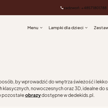
zadzwoń: +48571801788
Menu
Lampki dla dzieci
Zestaw
posób, by wprowadzić do wnętrza świeżość i lekkoś
 klasycznych, nowoczesnych oraz 3D, idealne do salo
że pozostałe
obrazy
dostępne w dedekids.pl.