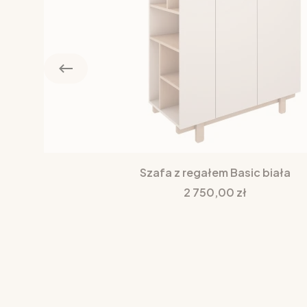
Szafa z regałem Basic biała
Cena
2 750,00 zł