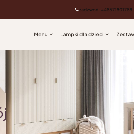
zadzwoń: +48571801788
Menu
Lampki dla dzieci
Zestaw
ój