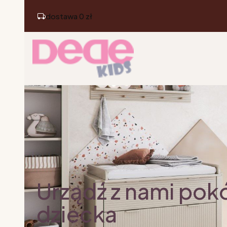
dostawa 0 zł
Urządź z nami pok
dziecka