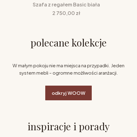
Szafa z regałem Basic biała
Cena
2 750,00 zł
polecane kolekcje
W małym pokoju nie ma miejsca na przypadki. Jeden
system mebli – ogromne możliwości aranżacji.
odkryj WOOW
inspiracje i porady