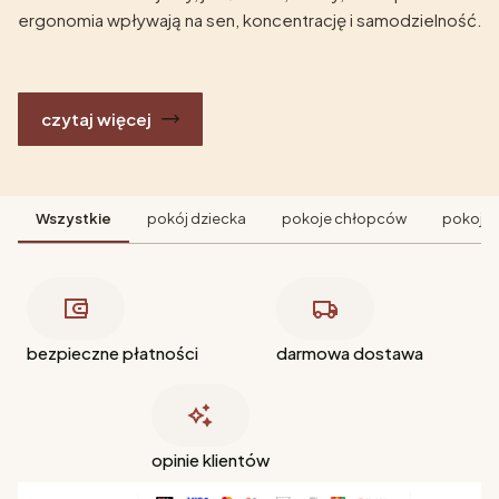
ergonomia wpływają na sen, koncentrację i samodzielność.
czytaj więcej
Wszystkie
pokój dziecka
pokoje chłopców
pokoje 
bezpieczne płatności
darmowa dostawa
opinie klientów