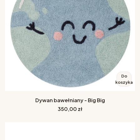
Do
koszyka
Dywan bawełniany - Big Big
Cena
350,00 zł