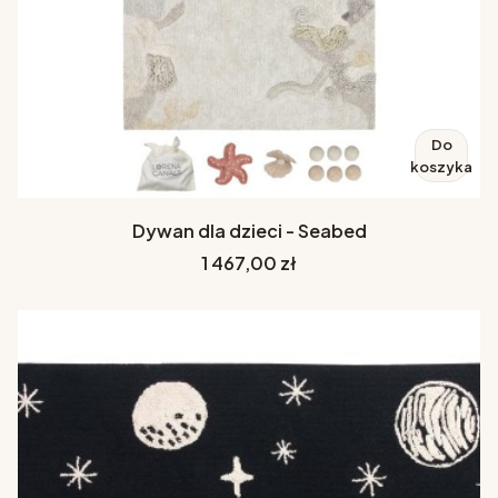
Do
koszyka
Dywan dla dzieci - Seabed
Cena
1 467,00 zł