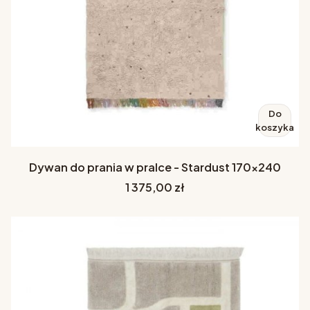
Do
koszyka
Dywan do prania w pralce - Stardust 170x240
Cena
1 375,00 zł