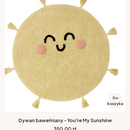
Do
koszyka
Dywan bawełniany - You're My Sunshine
Cena
350,00 zł