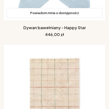
Powiadom mnie o dostępności
Dywan bawełniany - Happy Star
Cena
446,00 zł