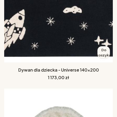
Do
koszyka
Dywan dla dziecka - Universe 140x200
Cena
1 173,00 zł