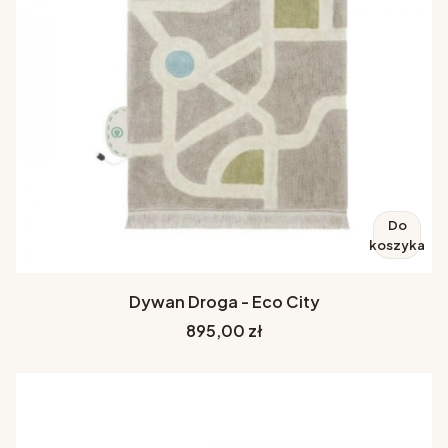
Do
koszyka
Dywan Droga - Eco City
Cena
895,00 zł