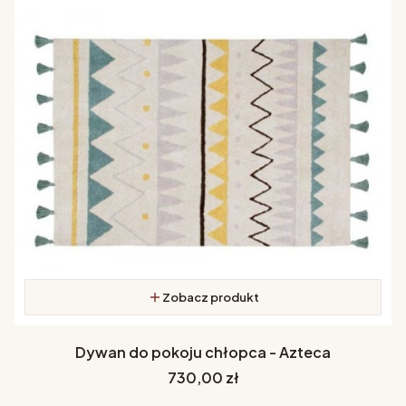
Zobacz produkt
Dywan do pokoju chłopca - Azteca
Cena
730,00 zł