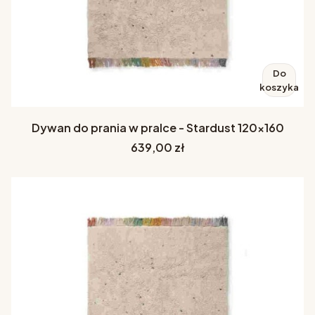
Do
koszyka
Dywan do prania w pralce - Stardust 120x160
Cena
639,00 zł