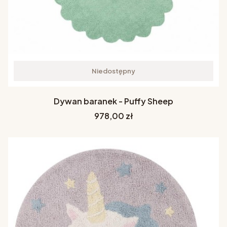
Niedostępny
Dywan baranek - Puffy Sheep
Cena
978,00 zł