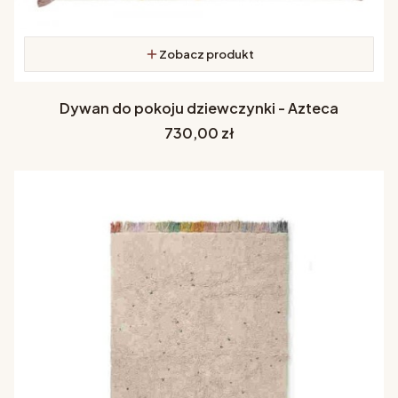
Zobacz produkt
Dywan do pokoju dziewczynki - Azteca
Cena
730,00 zł