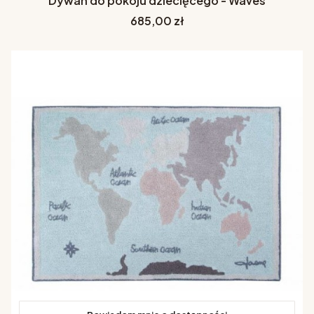
Dywan do pokoju dziecięcego - Waves
Cena
685,00 zł