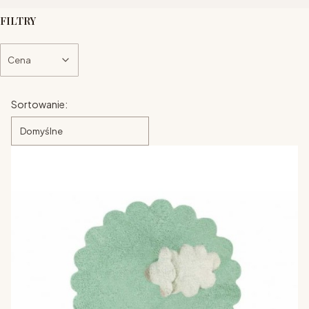
FILTRY
Cena
Koniec filtrów
Lista produktów
Sortowanie:
Domyślne