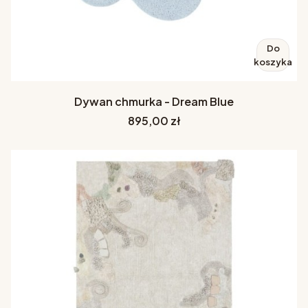
Do
koszyka
Dywan chmurka - Dream Blue
Cena
895,00 zł