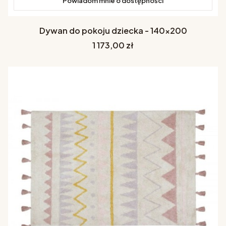
Powiadom mnie o dostępności
Dywan do pokoju dziecka - 140x200
Cena
1 173,00 zł