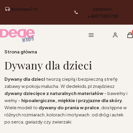
dostawa 0 zł
zadzwoń:
+48571801788
Pr
Menu
Zaloguj si
K
Strona główna
Dywany dla dzieci
Dywany dla dzieci
tworzą ciepłą i bezpieczną strefę
zabawy w pokoju malucha. W dedekids.pl znajdziesz
dywany dziecięce
z naturalnych materiałów
– bawełny i
wełny –
hipoalergiczne, miękkie i przyjazne dla skóry
.
Wiele modeli to
dywany do prania w pralce
, dostępne w
różnych rozmiarach, kolorach i motywach: od dróg i autek
po serca, gwiazdy czy zwierzaki.