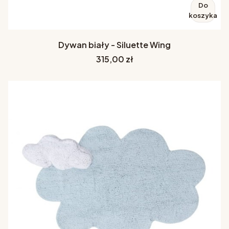
Do
koszyka
Dywan biały - Siluette Wing
Cena
315,00 zł