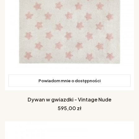
Powiadom mnie o dostępności
Dywan w gwiazdki - Vintage Nude
Cena
595,00 zł