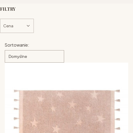
FILTRY
Cena
Koniec filtrów
Lista produktów
Sortowanie:
Domyślne