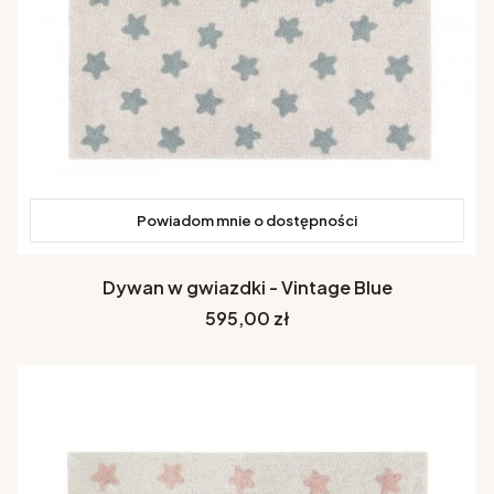
Powiadom mnie o dostępności
Dywan w gwiazdki - Vintage Blue
Cena
595,00 zł