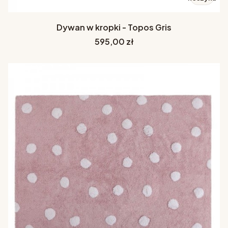
Dywan w kropki - Topos Gris
Cena
595,00 zł