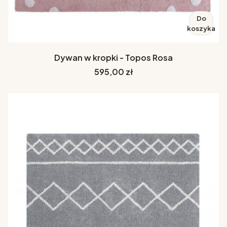
Do
koszyka
Dywan w kropki - Topos Rosa
Cena
595,00 zł