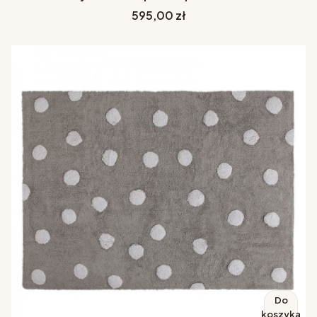
Cena
595,00 zł
Do
koszyka