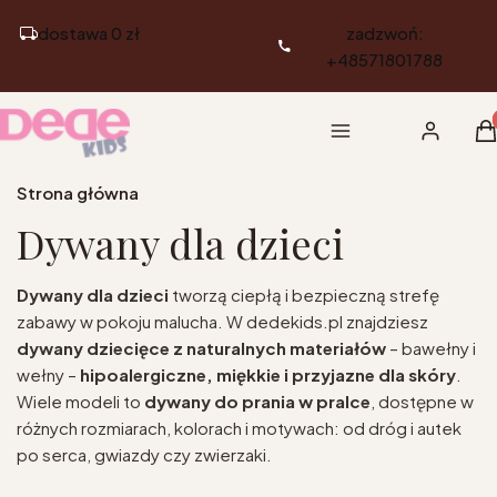
dostawa 0 zł
zadzwoń:
+48571801788
Pr
Menu
Zaloguj si
K
Strona główna
Dywany dla dzieci
Dywany dla dzieci
tworzą ciepłą i bezpieczną strefę
zabawy w pokoju malucha. W dedekids.pl znajdziesz
dywany dziecięce
z naturalnych materiałów
– bawełny i
wełny –
hipoalergiczne, miękkie i przyjazne dla skóry
.
Wiele modeli to
dywany do prania w pralce
, dostępne w
różnych rozmiarach, kolorach i motywach: od dróg i autek
po serca, gwiazdy czy zwierzaki.