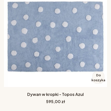
Do
koszyka
Dywan w kropki - Topos Azul
Cena
595,00 zł