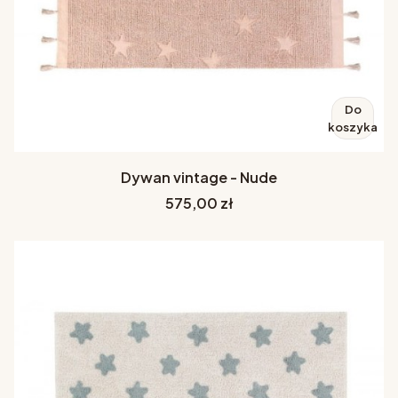
Do
koszyka
Dywan vintage - Nude
Cena
575,00 zł