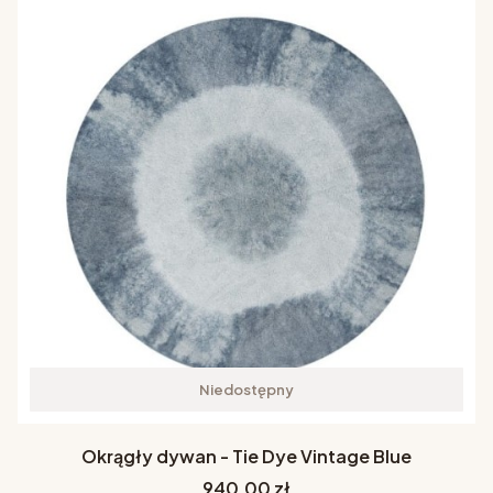
Niedostępny
Okrągły dywan - Tie Dye Vintage Blue
Cena
940,00 zł