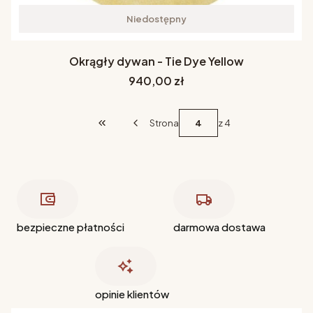
Niedostępny
Okrągły dywan - Tie Dye Yellow
Cena
940,00 zł
Strona
z 4
Wróć do pierwszej strony z produktami
bezpieczne płatności
darmowa dostawa
opinie klientów