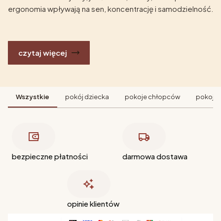
ergonomia wpływają na sen, koncentrację i samodzielność.
czytaj więcej
Wszystkie
pokój dziecka
pokoje chłopców
pokoje 
bezpieczne płatności
darmowa dostawa
opinie klientów