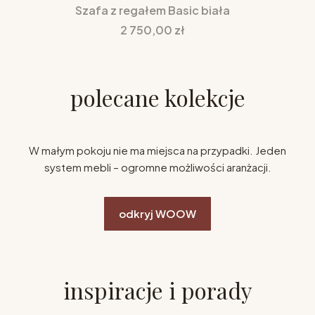
Szafa z regałem Basic biała
Cena
2 750,00 zł
polecane kolekcje
W małym pokoju nie ma miejsca na przypadki. Jeden
system mebli – ogromne możliwości aranżacji.
odkryj WOOW
inspiracje i porady