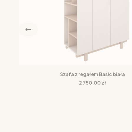
Szafa z regałem Basic biała
Cena
2 750,00 zł