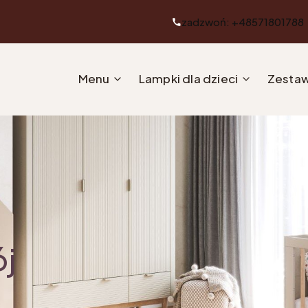
zadzwoń: +48571801788
Menu
Lampki dla dzieci
Zestaw
ój