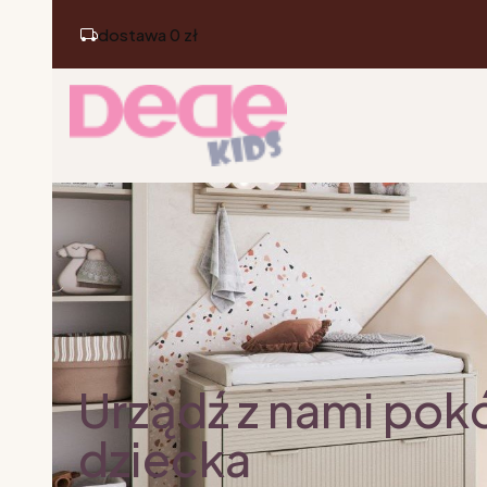
dostawa 0 zł
Urządź z nami pok
dziecka