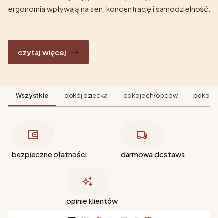
ergonomia wpływają na sen, koncentrację i samodzielność.
czytaj więcej
Wszystkie
pokój dziecka
pokoje chłopców
pokoje 
bezpieczne płatności
darmowa dostawa
opinie klientów