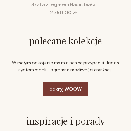
Szafa z regałem Basic biała
Cena
2 750,00 zł
polecane kolekcje
W małym pokoju nie ma miejsca na przypadki. Jeden
system mebli – ogromne możliwości aranżacji.
odkryj WOOW
inspiracje i porady