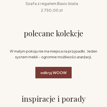
Szafa z regałem Basic biała
Cena
2 750,00 zł
polecane kolekcje
W małym pokoju nie ma miejsca na przypadki. Jeden
system mebli – ogromne możliwości aranżacji.
odkryj WOOW
inspiracje i porady