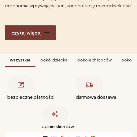
ergonomia wpływają na sen, koncentrację i samodzielność.
czytaj więcej
Wszystkie
pokój dziecka
pokoje chłopców
pokoje 
bezpieczne płatności
darmowa dostawa
opinie klientów