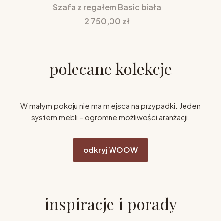
Szafa z regałem Basic biała
Cena
2 750,00 zł
polecane kolekcje
W małym pokoju nie ma miejsca na przypadki. Jeden
system mebli – ogromne możliwości aranżacji.
odkryj WOOW
inspiracje i porady