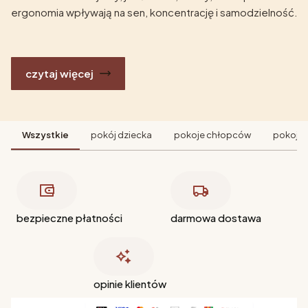
ergonomia wpływają na sen, koncentrację i samodzielność.
czytaj więcej
Wszystkie
pokój dziecka
pokoje chłopców
pokoje 
bezpieczne płatności
darmowa dostawa
opinie klientów