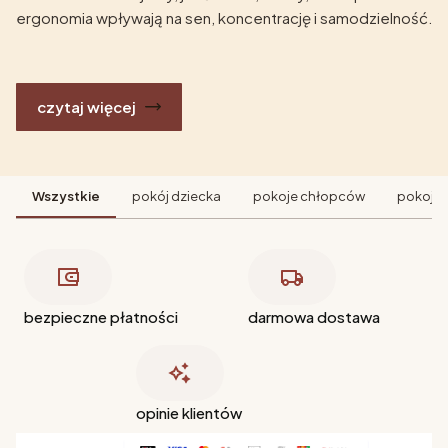
ergonomia wpływają na sen, koncentrację i samodzielność.
czytaj więcej
Wszystkie
pokój dziecka
pokoje chłopców
pokoje 
bezpieczne płatności
darmowa dostawa
opinie klientów