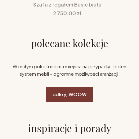
Szafa z regałem Basic biała
Cena
2 750,00 zł
polecane kolekcje
W małym pokoju nie ma miejsca na przypadki. Jeden
system mebli – ogromne możliwości aranżacji.
odkryj WOOW
inspiracje i porady