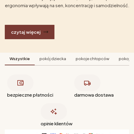
ergonomia wpływają na sen, koncentrację i samodzielność.
czytaj więcej
Wszystkie
pokój dziecka
pokoje chłopców
pokoje 
bezpieczne płatności
darmowa dostawa
opinie klientów