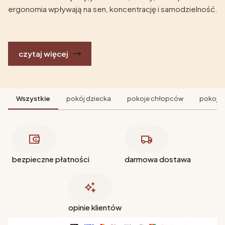
ergonomia wpływają na sen, koncentrację i samodzielność.
czytaj więcej
Wszystkie
pokój dziecka
pokoje chłopców
pokoje 
bezpieczne płatności
darmowa dostawa
opinie klientów