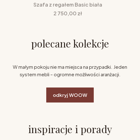
Szafa z regałem Basic biała
Cena
2 750,00 zł
polecane kolekcje
W małym pokoju nie ma miejsca na przypadki. Jeden
system mebli – ogromne możliwości aranżacji.
odkryj WOOW
inspiracje i porady