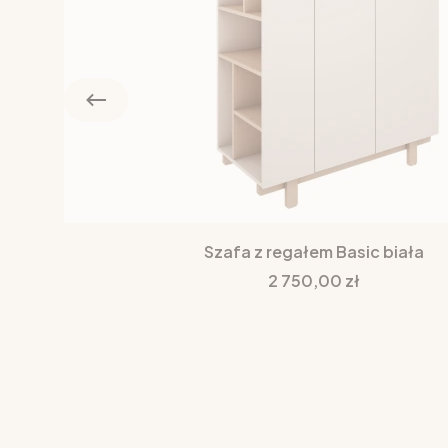
Szafa z regałem Basic biała
Cena
2 750,00 zł