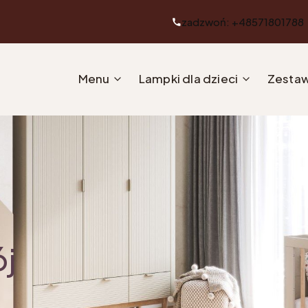
zadzwoń: +48571801788
Menu
Lampki dla dzieci
Zestaw
ój