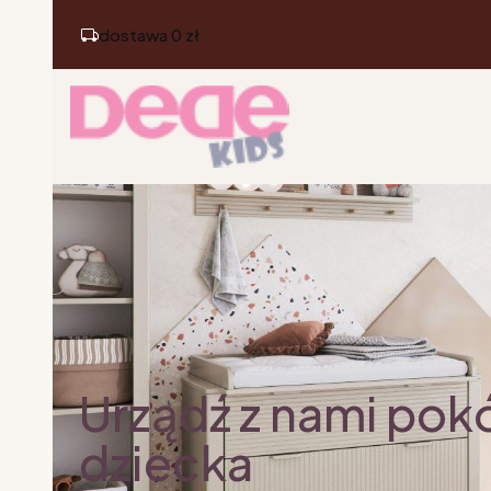
dostawa 0 zł
Urządź z nami pok
dziecka