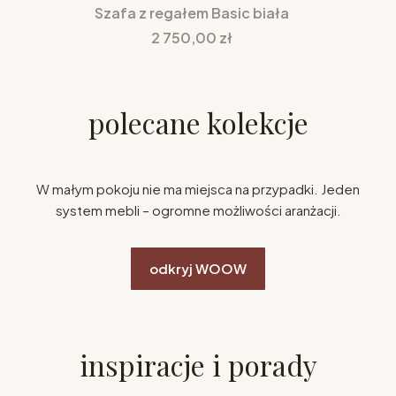
Szafa z regałem Basic biała
Cena
2 750,00 zł
polecane kolekcje
W małym pokoju nie ma miejsca na przypadki. Jeden
system mebli – ogromne możliwości aranżacji.
odkryj WOOW
inspiracje i porady