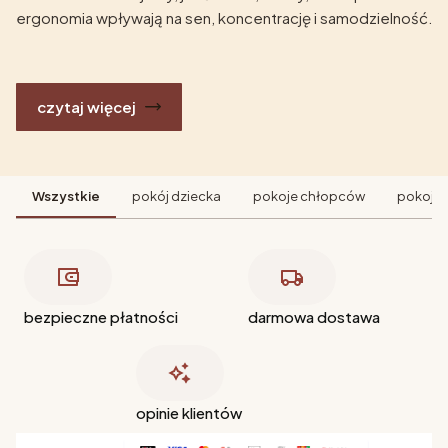
ergonomia wpływają na sen, koncentrację i samodzielność.
czytaj więcej
Wszystkie
pokój dziecka
pokoje chłopców
pokoje 
bezpieczne płatności
darmowa dostawa
opinie klientów