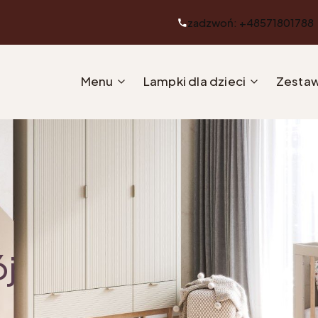
zadzwoń: +48571801788
Menu
Lampki dla dzieci
Zestaw
ój