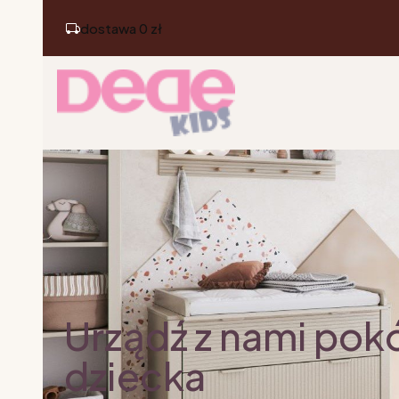
dostawa 0 zł
Urządź z nami pok
dziecka