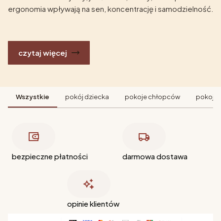
ergonomia wpływają na sen, koncentrację i samodzielność.
czytaj więcej
Wszystkie
pokój dziecka
pokoje chłopców
pokoje 
bezpieczne płatności
darmowa dostawa
opinie klientów