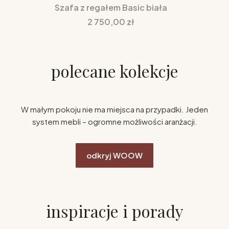
Szafa z regałem Basic biała
Cena
2 750,00 zł
polecane kolekcje
W małym pokoju nie ma miejsca na przypadki. Jeden
system mebli – ogromne możliwości aranżacji.
odkryj WOOW
inspiracje i porady