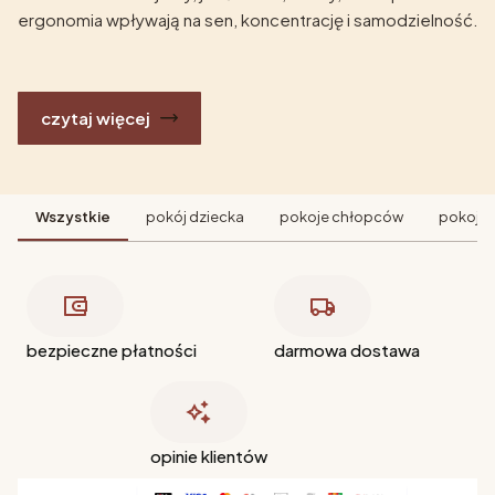
ergonomia wpływają na sen, koncentrację i samodzielność.
czytaj więcej
Wszystkie
pokój dziecka
pokoje chłopców
pokoje 
bezpieczne płatności
darmowa dostawa
opinie klientów