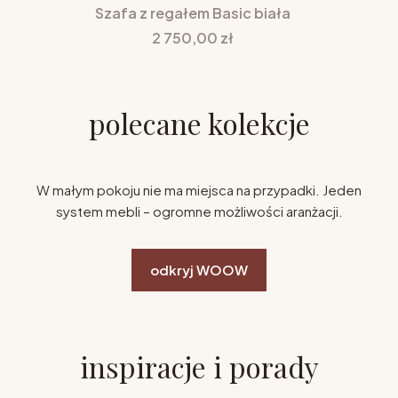
Szafa z regałem Basic biała
Cena
2 750,00 zł
polecane kolekcje
W małym pokoju nie ma miejsca na przypadki. Jeden
system mebli – ogromne możliwości aranżacji.
odkryj WOOW
inspiracje i porady