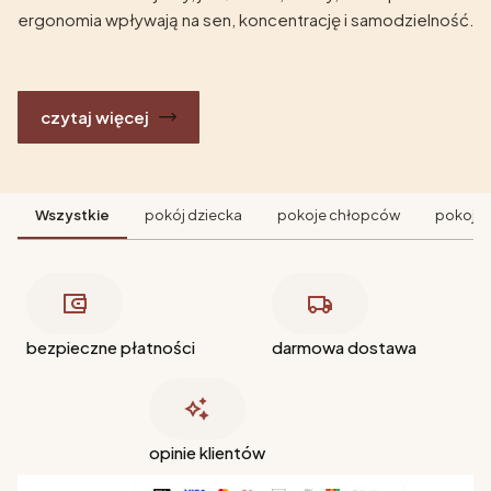
ergonomia wpływają na sen, koncentrację i samodzielność.
czytaj więcej
Wszystkie
pokój dziecka
pokoje chłopców
pokoje 
bezpieczne płatności
darmowa dostawa
opinie klientów