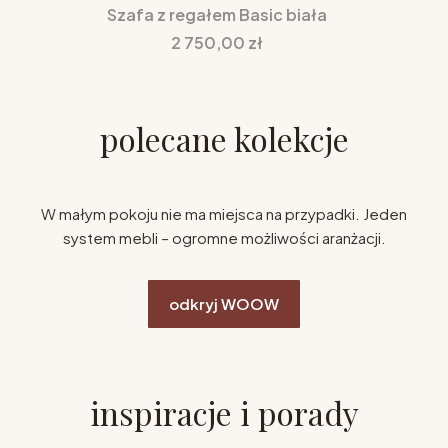
Szafa z regałem Basic biała
Cena
2 750,00 zł
polecane kolekcje
W małym pokoju nie ma miejsca na przypadki. Jeden
system mebli – ogromne możliwości aranżacji.
odkryj WOOW
inspiracje i porady