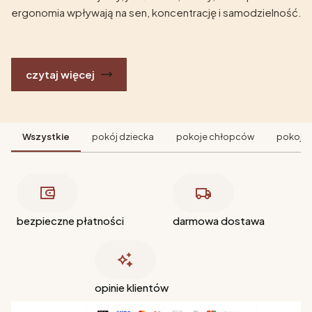
ergonomia wpływają na sen, koncentrację i samodzielność.
czytaj więcej
Wszystkie
pokój dziecka
pokoje chłopców
pokoje 
bezpieczne płatności
darmowa dostawa
opinie klientów