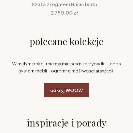
Szafa z regałem Basic biała
Cena
2 750,00 zł
polecane kolekcje
W małym pokoju nie ma miejsca na przypadki. Jeden
system mebli – ogromne możliwości aranżacji.
odkryj WOOW
inspiracje i porady