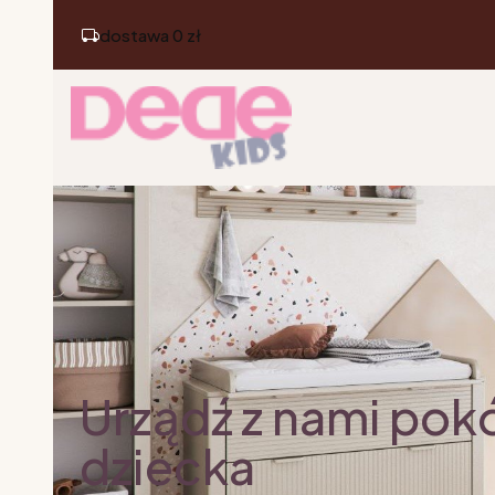
dostawa 0 zł
Urządź z nami pok
dziecka