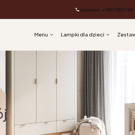
zadzwoń: +48571801788
Menu
Lampki dla dzieci
Zestaw
ój