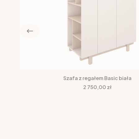
Szafa z regałem Basic biała
Cena
2 750,00 zł