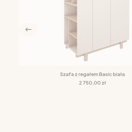
Szafa z regałem Basic biała
Cena
2 750,00 zł