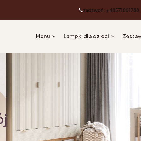
zadzwoń: +48571801788
Menu
Lampki dla dzieci
Zestaw
ój