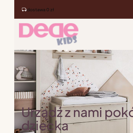
dostawa 0 zł
Urządź z nami pok
dziecka