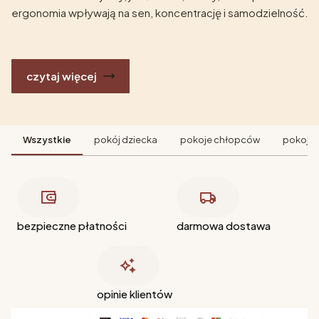
ergonomia wpływają na sen, koncentrację i samodzielność.
czytaj więcej
Wszystkie
pokój dziecka
pokoje chłopców
pokoje 
bezpieczne płatności
darmowa dostawa
opinie klientów