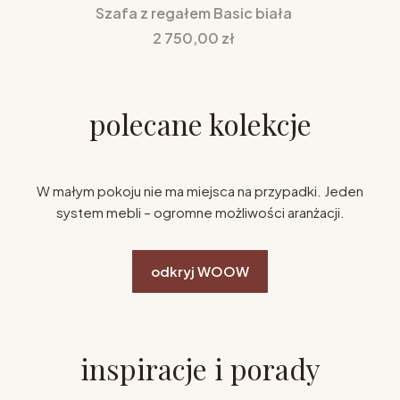
Szafa z regałem Basic biała
Cena
2 750,00 zł
polecane kolekcje
W małym pokoju nie ma miejsca na przypadki. Jeden
system mebli – ogromne możliwości aranżacji.
odkryj WOOW
inspiracje i porady