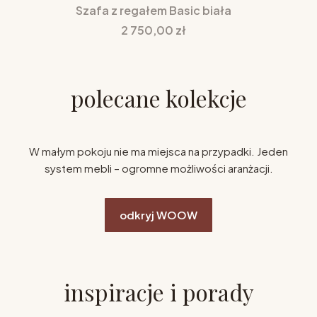
Szafa z regałem Basic biała
Cena
2 750,00 zł
polecane kolekcje
W małym pokoju nie ma miejsca na przypadki. Jeden
system mebli – ogromne możliwości aranżacji.
odkryj WOOW
inspiracje i porady