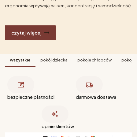
ergonomia wpływają na sen, koncentrację i samodzielność.
czytaj więcej
Wszystkie
pokój dziecka
pokoje chłopców
pokoje 
bezpieczne płatności
darmowa dostawa
opinie klientów