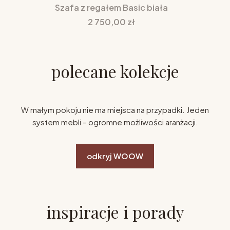
Szafa z regałem Basic biała
Cena
2 750,00 zł
polecane kolekcje
W małym pokoju nie ma miejsca na przypadki. Jeden
system mebli – ogromne możliwości aranżacji.
odkryj WOOW
inspiracje i porady