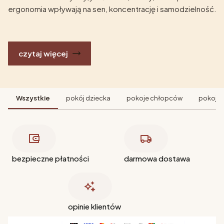
ergonomia wpływają na sen, koncentrację i samodzielność.
czytaj więcej
Wszystkie
pokój dziecka
pokoje chłopców
pokoje 
bezpieczne płatności
darmowa dostawa
opinie klientów