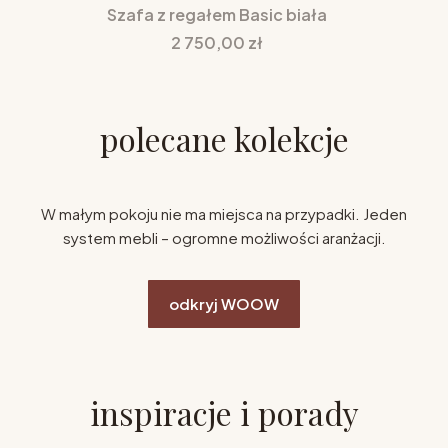
Szafa z regałem Basic biała
Cena
2 750,00 zł
polecane kolekcje
W małym pokoju nie ma miejsca na przypadki. Jeden
system mebli – ogromne możliwości aranżacji.
odkryj WOOW
inspiracje i porady