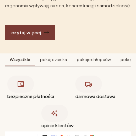
ergonomia wpływają na sen, koncentrację i samodzielność.
czytaj więcej
Wszystkie
pokój dziecka
pokoje chłopców
pokoje 
bezpieczne płatności
darmowa dostawa
opinie klientów