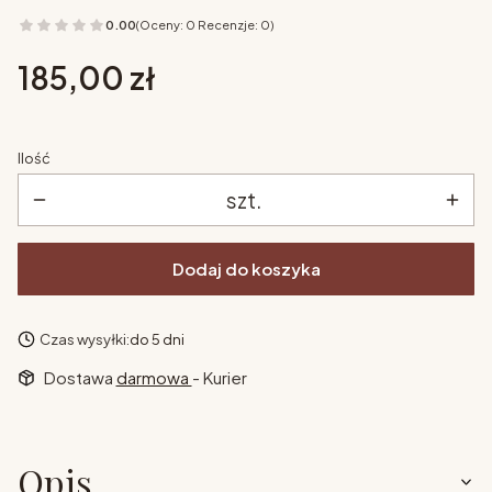
0.00
(Oceny: 0 Recenzje: 0)
Cena
185,00 zł
Ilość
szt.
Dodaj do koszyka
Czas wysyłki:
do 5 dni
Dostawa
darmowa
- Kurier
Opis