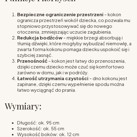
Bezpieczne ograniczenie przestrzeni
– kokon
ogranicza przestrzeń wokół dziecka, co pozwala mu
stopniowo przystosowywać się do nowego
otoczenia, zmniejszając uczucie zagubienia.
Redukcja bodźców
– miękkie brzegi absorbują i
tłumią dźwięki, które mogłyby wybudzać niemowlę, a
zwarta forma kokonu pomaga dziecku uspokoić się i
szybciej zasnąć.
Przenośność
– kokon jest łatwy do przenoszenia,
dzięki czemu dziecko może czuć się komfortowo
zarówno w domu, jak i w podróży.
Łatwość utrzymania czystości
– dno kokonu jest
zapinane, dzięki czemu wypełnienie spodu można
łatwo wyciągnąć do prania.
Wymiary:
Długość: ok. 95 cm
Szerokość: ok. 55 cm
Wysokość boków: ok. 12 cm