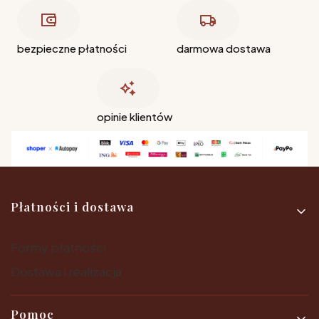
bezpieczne płatności
darmowa dostawa
opinie klientów
Linki w stopce
Płatności i dostawa
Formy płatności
Dostawa i realizacja
Pomoc