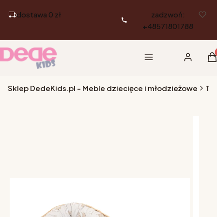
dostawa 0 zł
zadzwoń:
+48571801788
Pr
Menu
Zaloguj si
K
Sklep DedeKids.pl - Meble dziecięce i młodzieżowe
Tek