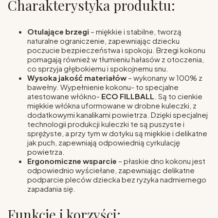
Charakterystyka produktu:
Otulające brzegi
– miękkie i stabilne, tworzą
naturalne ograniczenie, zapewniając dziecku
poczucie bezpieczeństwa i spokoju. Brzegi kokonu
pomagają również w tłumieniu hałasów z otoczenia,
co sprzyja głębokiemu i spokojnemu snu.
Wysoka jakość materiałów
– wykonany w 100% z
bawełny. Wypełnienie kokonu- to specjalne
atestowane włókno-
ECO FILLBALL
. Są to cienkie
miękkie włókna uformowane w drobne kuleczki, z
dodatkowymi kanalikami powietrza. Dzięki specjalnej
technologii produkcji kuleczki te są puszyste i
sprężyste, a przy tym w dotyku są miękkie i delikatne
jak puch, zapewniają odpowiednią cyrkulację
powietrza.
Ergonomiczne wsparcie
– płaskie dno kokonu jest
odpowiednio wyściełane, zapewniając delikatne
podparcie pleców dziecka bez ryzyka nadmiernego
zapadania się.
Funkcje i korzyści: