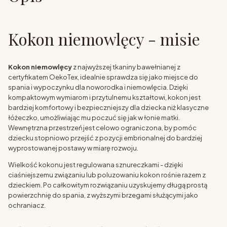
Kokon niemowlęcy - misie
Kokon niemowlęcy
z najwyższej tkaniny bawełnianej z
certyfikatem OekoTex, idealnie sprawdza się jako miejsce do
spania i wypoczynku dla noworodka i niemowlęcia. Dzięki
kompaktowym wymiarom i przytulnemu kształtowi, kokon jest
bardziej komfortowy i bezpieczniejszy dla dziecka niż klasyczne
łóżeczko, umożliwiając mu poczuć się jak w łonie matki.
Wewnętrzna przestrzeń jest celowo ograniczona, by pomóc
dziecku stopniowo przejść z pozycji embrionalnej do bardziej
wyprostowanej postawy w miarę rozwoju.
Wielkość kokonu jest regulowana sznureczkami - dzięki
ciaśniejszemu związaniu lub poluzowaniu kokon rośnie razem z
dzieckiem. Po całkowitym rozwiązaniu uzyskujemy długą prostą
powierzchnię do spania, z wyższymi brzegami służącymi jako
ochraniacz.