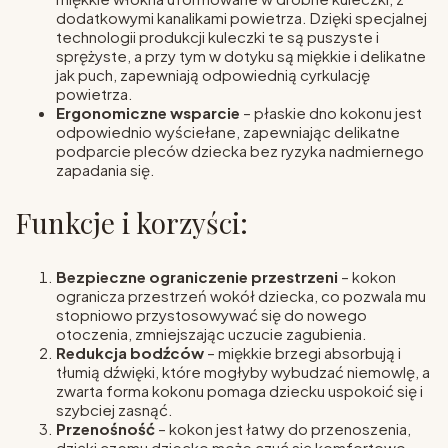
dodatkowymi kanalikami powietrza. Dzięki specjalnej
technologii produkcji kuleczki te są puszyste i
sprężyste, a przy tym w dotyku są miękkie i delikatne
jak puch, zapewniają odpowiednią cyrkulację
powietrza.
Ergonomiczne wsparcie
– płaskie dno kokonu jest
odpowiednio wyściełane, zapewniając delikatne
podparcie pleców dziecka bez ryzyka nadmiernego
zapadania się.
Funkcje i korzyści:
Bezpieczne ograniczenie przestrzeni
– kokon
ogranicza przestrzeń wokół dziecka, co pozwala mu
stopniowo przystosowywać się do nowego
otoczenia, zmniejszając uczucie zagubienia.
Redukcja bodźców
– miękkie brzegi absorbują i
tłumią dźwięki, które mogłyby wybudzać niemowlę, a
zwarta forma kokonu pomaga dziecku uspokoić się i
szybciej zasnąć.
Przenośność
– kokon jest łatwy do przenoszenia,
dzięki czemu dziecko może czuć się komfortowo