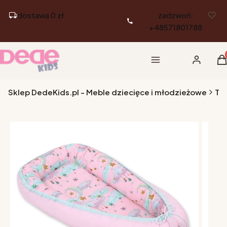
dostawa 0 zł
zadzwoń:
+48571801788
Pr
Menu
Zaloguj si
K
Sklep DedeKids.pl - Meble dziecięce i młodzieżowe
Tek