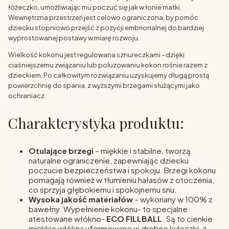
łóżeczko, umożliwiając mu poczuć się jak w łonie matki.
Wewnętrzna przestrzeń jest celowo ograniczona, by pomóc
dziecku stopniowo przejść z pozycji embrionalnej do bardziej
wyprostowanej postawy w miarę rozwoju.
Wielkość kokonu jest regulowana sznureczkami - dzięki
ciaśniejszemu związaniu lub poluzowaniu kokon rośnie razem z
dzieckiem. Po całkowitym rozwiązaniu uzyskujemy długą prostą
powierzchnię do spania, z wyższymi brzegami służącymi jako
ochraniacz.
Charakterystyka produktu:
Otulające brzegi
– miękkie i stabilne, tworzą
naturalne ograniczenie, zapewniając dziecku
poczucie bezpieczeństwa i spokoju. Brzegi kokonu
pomagają również w tłumieniu hałasów z otoczenia,
co sprzyja głębokiemu i spokojnemu snu.
Wysoka jakość materiałów
– wykonany w 100% z
bawełny. Wypełnienie kokonu- to specjalne
atestowane włókno-
ECO FILLBALL
. Są to cienkie
miękkie włókna uformowane w drobne kuleczki, z