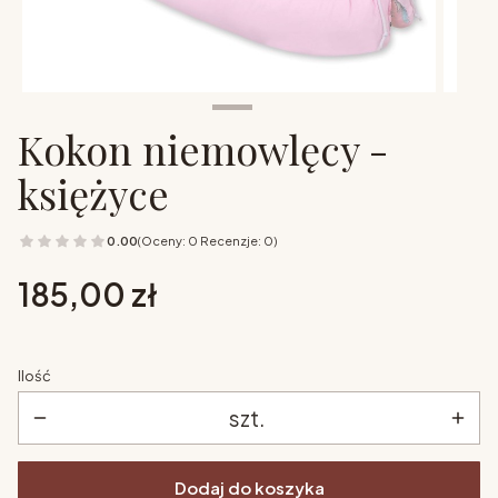
Kokon niemowlęcy -
księżyce
0.00
(Oceny: 0 Recenzje: 0)
Cena
185,00 zł
Ilość
szt.
Dodaj do koszyka