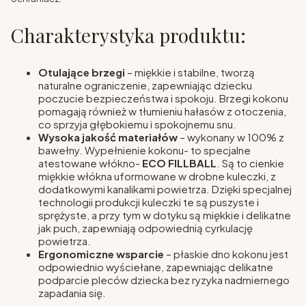
Charakterystyka produktu:
Otulające brzegi
– miękkie i stabilne, tworzą
naturalne ograniczenie, zapewniając dziecku
poczucie bezpieczeństwa i spokoju. Brzegi kokonu
pomagają również w tłumieniu hałasów z otoczenia,
co sprzyja głębokiemu i spokojnemu snu.
Wysoka jakość materiałów
– wykonany w 100% z
bawełny. Wypełnienie kokonu- to specjalne
atestowane włókno-
ECO FILLBALL
. Są to cienkie
miękkie włókna uformowane w drobne kuleczki, z
dodatkowymi kanalikami powietrza. Dzięki specjalnej
technologii produkcji kuleczki te są puszyste i
sprężyste, a przy tym w dotyku są miękkie i delikatne
jak puch, zapewniają odpowiednią cyrkulację
powietrza.
Ergonomiczne wsparcie
– płaskie dno kokonu jest
odpowiednio wyściełane, zapewniając delikatne
podparcie pleców dziecka bez ryzyka nadmiernego
zapadania się.