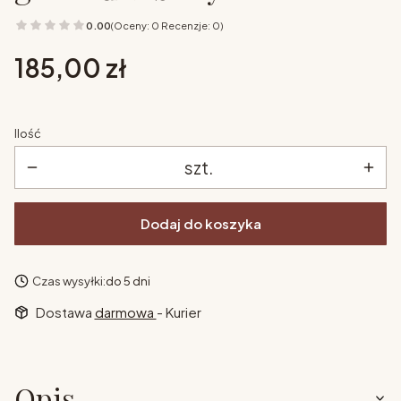
0.00
(Oceny: 0 Recenzje: 0)
Cena
185,00 zł
Ilość
szt.
Dodaj do koszyka
Czas wysyłki:
do 5 dni
Dostawa
darmowa
- Kurier
Opis