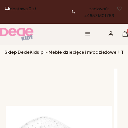
dostawa 0 zł
zadzwoń:
+48571801788
Pr
Menu
Zaloguj si
K
Sklep DedeKids.pl - Meble dziecięce i młodzieżowe
Tek