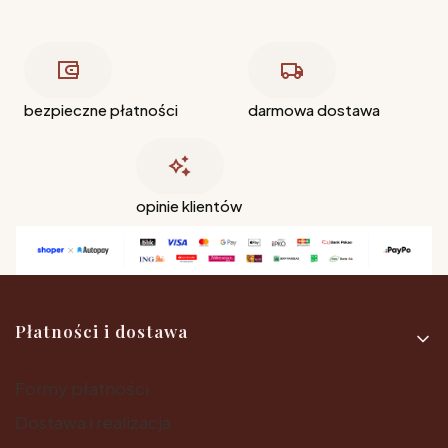
bezpieczne płatności
darmowa dostawa
opinie klientów
Linki w stopce
Płatności i dostawa
Formy płatności
Dostawa i realizacja