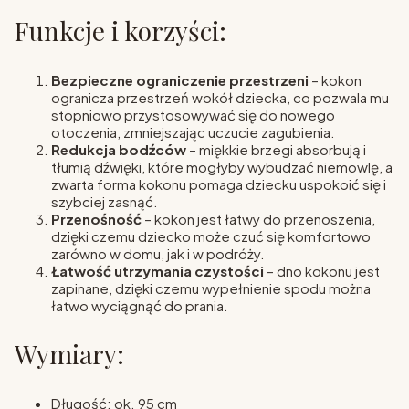
Funkcje i korzyści:
Bezpieczne ograniczenie przestrzeni
– kokon
ogranicza przestrzeń wokół dziecka, co pozwala mu
stopniowo przystosowywać się do nowego
otoczenia, zmniejszając uczucie zagubienia.
Redukcja bodźców
– miękkie brzegi absorbują i
tłumią dźwięki, które mogłyby wybudzać niemowlę, a
zwarta forma kokonu pomaga dziecku uspokoić się i
szybciej zasnąć.
Przenośność
– kokon jest łatwy do przenoszenia,
dzięki czemu dziecko może czuć się komfortowo
zarówno w domu, jak i w podróży.
Łatwość utrzymania czystości
– dno kokonu jest
zapinane, dzięki czemu wypełnienie spodu można
łatwo wyciągnąć do prania.
Wymiary:
Długość: ok. 95 cm