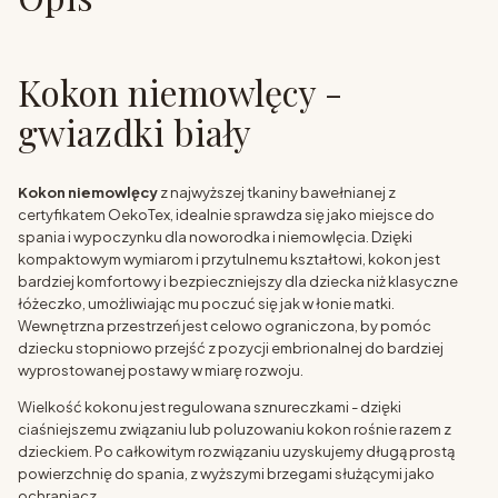
Kokon niemowlęcy -
gwiazdki biały
Kokon niemowlęcy
z najwyższej tkaniny bawełnianej z
certyfikatem OekoTex, idealnie sprawdza się jako miejsce do
spania i wypoczynku dla noworodka i niemowlęcia. Dzięki
kompaktowym wymiarom i przytulnemu kształtowi, kokon jest
bardziej komfortowy i bezpieczniejszy dla dziecka niż klasyczne
łóżeczko, umożliwiając mu poczuć się jak w łonie matki.
Wewnętrzna przestrzeń jest celowo ograniczona, by pomóc
dziecku stopniowo przejść z pozycji embrionalnej do bardziej
wyprostowanej postawy w miarę rozwoju.
Wielkość kokonu jest regulowana sznureczkami - dzięki
ciaśniejszemu związaniu lub poluzowaniu kokon rośnie razem z
dzieckiem. Po całkowitym rozwiązaniu uzyskujemy długą prostą
powierzchnię do spania, z wyższymi brzegami służącymi jako
ochraniacz.