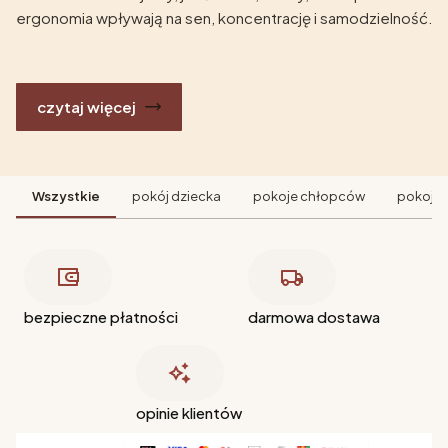
ergonomia wpływają na sen, koncentrację i samodzielność.
czytaj więcej
Wszystkie
pokój dziecka
pokoje chłopców
pokoje 
bezpieczne płatności
darmowa dostawa
opinie klientów