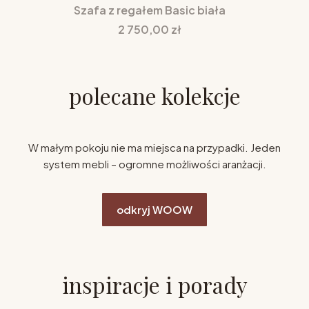
Szafa z regałem Basic biała
Cena
2 750,00 zł
polecane kolekcje
W małym pokoju nie ma miejsca na przypadki. Jeden
system mebli – ogromne możliwości aranżacji.
odkryj WOOW
inspiracje i porady