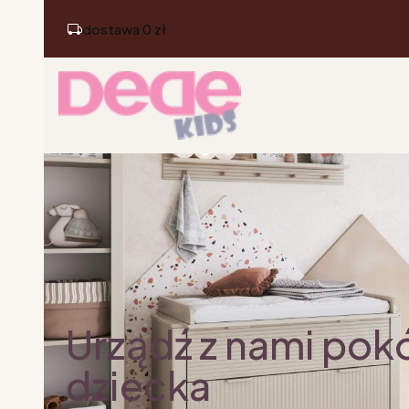
dostawa 0 zł
Urządź z nami pok
dziecka