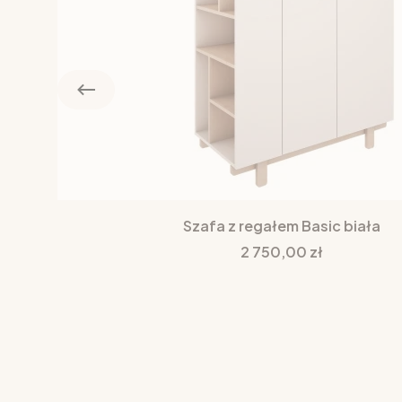
Szafa z regałem Basic biała
Cena
2 750,00 zł