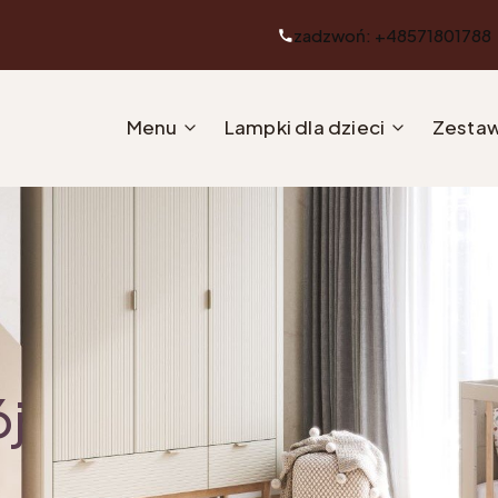
zadzwoń: +48571801788
Menu
Lampki dla dzieci
Zestaw
ój