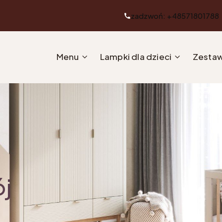
zadzwoń: +48571801788
Menu
Lampki dla dzieci
Zestaw
ój