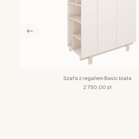
Szafa z regałem Basic biała
Cena
2 750,00 zł