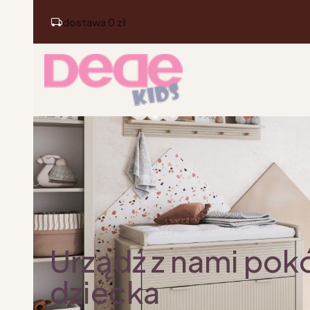
dostawa 0 zł
Urządź z nami pok
dziecka