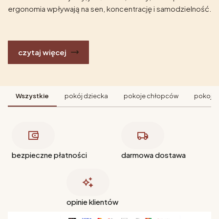
ergonomia wpływają na sen, koncentrację i samodzielność.
czytaj więcej
Wszystkie
pokój dziecka
pokoje chłopców
pokoje 
bezpieczne płatności
darmowa dostawa
opinie klientów