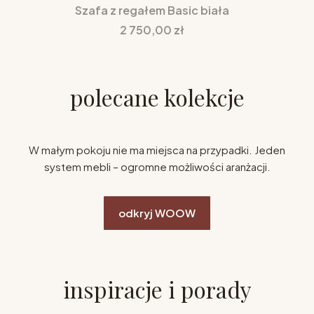
Szafa z regałem Basic biała
Cena
2 750,00 zł
polecane kolekcje
W małym pokoju nie ma miejsca na przypadki. Jeden
system mebli – ogromne możliwości aranżacji.
odkryj WOOW
inspiracje i porady