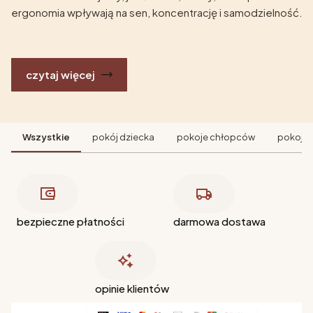
ergonomia wpływają na sen, koncentrację i samodzielność.
czytaj więcej
Wszystkie
pokój dziecka
pokoje chłopców
pokoje 
bezpieczne płatności
darmowa dostawa
opinie klientów