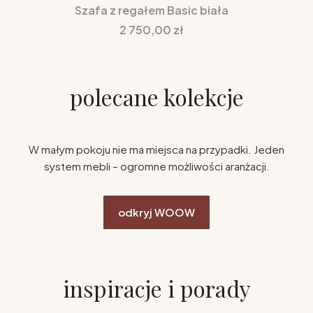
Szafa z regałem Basic biała
Cena
2 750,00 zł
polecane kolekcje
W małym pokoju nie ma miejsca na przypadki. Jeden
system mebli – ogromne możliwości aranżacji.
odkryj WOOW
inspiracje i porady