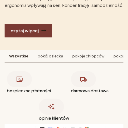
ergonomia wpływają na sen, koncentrację i samodzielność.
czytaj więcej
Wszystkie
pokój dziecka
pokoje chłopców
pokoje 
bezpieczne płatności
darmowa dostawa
opinie klientów