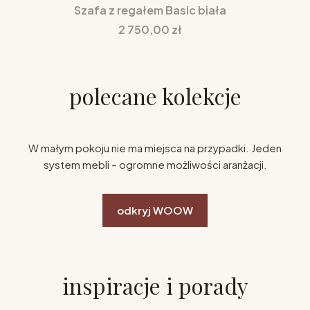
Szafa z regałem Basic biała
Cena
2 750,00 zł
polecane kolekcje
W małym pokoju nie ma miejsca na przypadki. Jeden
system mebli – ogromne możliwości aranżacji.
odkryj WOOW
inspiracje i porady