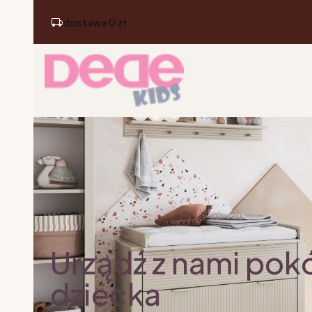
dostawa 0 zł
Urządź z nami pok
dziecka