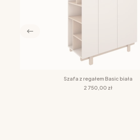
Szafa z regałem Basic biała
Cena
2 750,00 zł