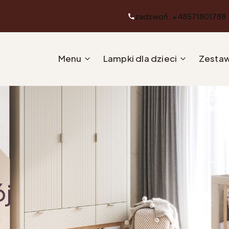
zadzwoń: +48571801788
Menu
Lampki dla dzieci
Zestaw
ój