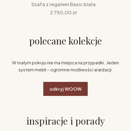
Szafa z regałem Basic biała
Cena
2 750,00 zł
polecane kolekcje
W małym pokoju nie ma miejsca na przypadki. Jeden
system mebli – ogromne możliwości aranżacji.
odkryj WOOW
inspiracje i porady