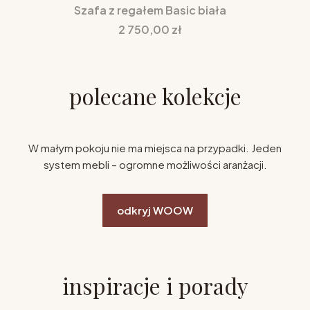
Szafa z regałem Basic biała
Cena
2 750,00 zł
polecane kolekcje
W małym pokoju nie ma miejsca na przypadki. Jeden
system mebli – ogromne możliwości aranżacji.
odkryj WOOW
inspiracje i porady