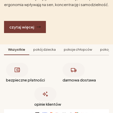
ergonomia wpływają na sen, koncentrację i samodzielność.
czytaj więcej
Wszystkie
pokój dziecka
pokoje chłopców
pokoje 
bezpieczne płatności
darmowa dostawa
opinie klientów