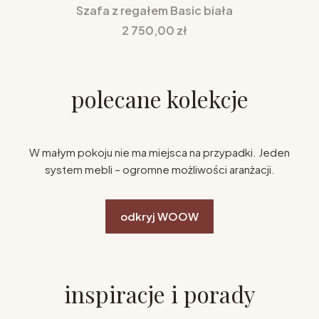
Szafa z regałem Basic biała
Cena
2 750,00 zł
polecane kolekcje
W małym pokoju nie ma miejsca na przypadki. Jeden
system mebli – ogromne możliwości aranżacji.
odkryj WOOW
inspiracje i porady