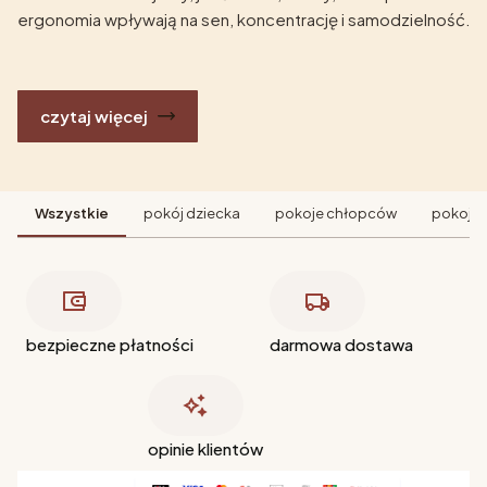
ergonomia wpływają na sen, koncentrację i samodzielność.
czytaj więcej
Wszystkie
pokój dziecka
pokoje chłopców
pokoje 
bezpieczne płatności
darmowa dostawa
opinie klientów