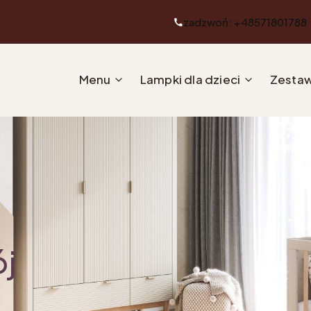
zadzwoń: +48571801788
Menu
Lampki dla dzieci
Zestaw
ój