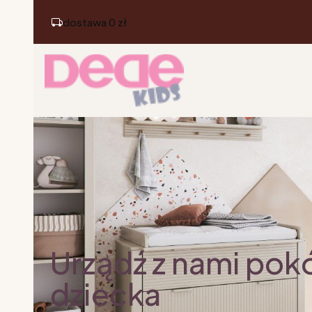
dostawa 0 zł
Urządź z nami pok
dziecka