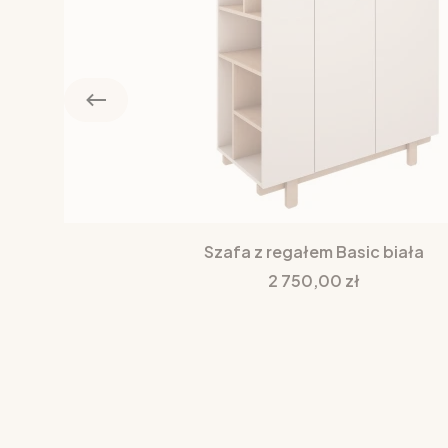
Szafa z regałem Basic biała
Cena
2 750,00 zł