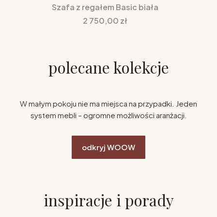
Szafa z regałem Basic biała
Cena
2 750,00 zł
polecane kolekcje
W małym pokoju nie ma miejsca na przypadki. Jeden
system mebli – ogromne możliwości aranżacji.
odkryj WOOW
inspiracje i porady