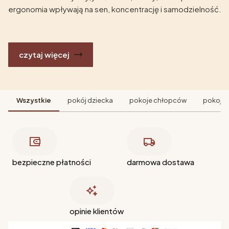
ergonomia wpływają na sen, koncentrację i samodzielność.
czytaj więcej
Wszystkie
pokój dziecka
pokoje chłopców
pokoje 
bezpieczne płatności
darmowa dostawa
opinie klientów