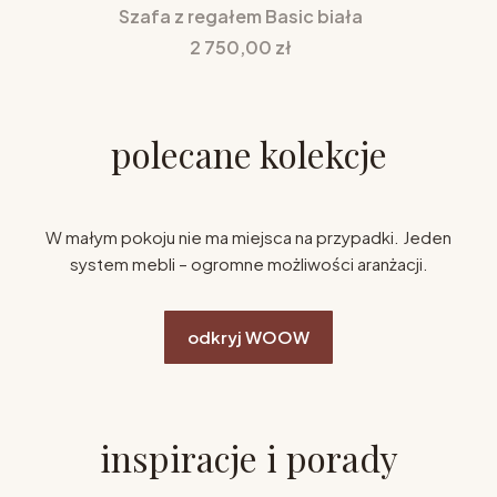
Szafa z regałem Basic biała
Cena
2 750,00 zł
polecane kolekcje
W małym pokoju nie ma miejsca na przypadki. Jeden
system mebli – ogromne możliwości aranżacji.
odkryj WOOW
inspiracje i porady