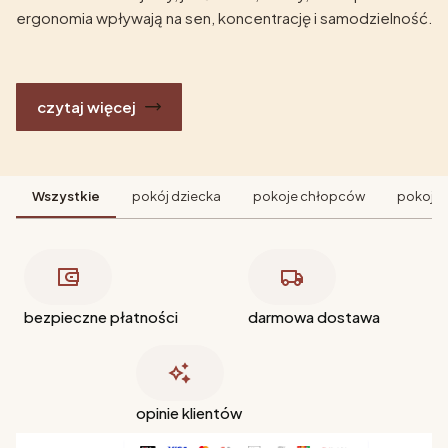
ergonomia wpływają na sen, koncentrację i samodzielność.
czytaj więcej
Wszystkie
pokój dziecka
pokoje chłopców
pokoje 
bezpieczne płatności
darmowa dostawa
opinie klientów