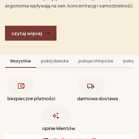
ergonomia wpływają na sen, koncentrację i samodzielność.
czytaj więcej
Wszystkie
pokój dziecka
pokoje chłopców
pokoje 
bezpieczne płatności
darmowa dostawa
opinie klientów