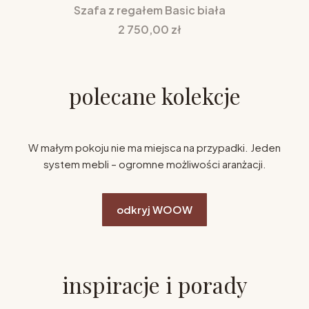
Szafa z regałem Basic biała
Cena
2 750,00 zł
polecane kolekcje
W małym pokoju nie ma miejsca na przypadki. Jeden
system mebli – ogromne możliwości aranżacji.
odkryj WOOW
inspiracje i porady